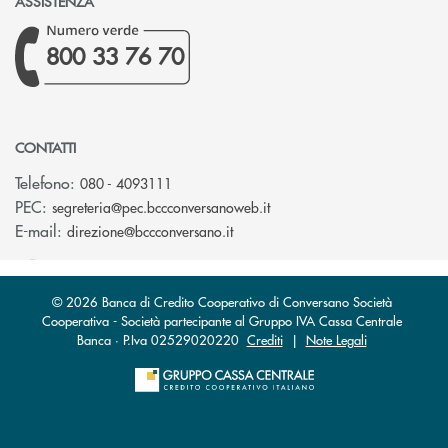
ASSISTENZA
800 33 76 70
CONTATTI
Telefono:
080 - 4093111
(si apre l’app di posta ele
PEC:
segreteria@pec.bccconversanoweb.it
(si apre l’app di posta elettroni
E-mail:
direzione@bccconversano.it
© 2026 Banca di Credito Cooperativo di Conversano Società
Cooperativa - Società partecipante al Gruppo IVA Cassa Centrale
Banca · P.Iva 02529020220
Crediti
|
Note Legali