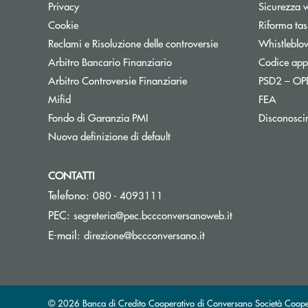
Privacy
Sicurezza 
Cookie
Riforma tas
Reclami e Risoluzione delle controversie
Whistleblo
Apre una nuova finestra
Arbitro Bancario Finanziario
Codice appa
Apre una nuova finestra
Arbitro Controversie Finanziarie
PSD2 – O
Mifid
FEA
Apre una nuova finestra
Fondo di Garanzia PMI
Disconosci
Nuova definizione di default
CONTATTI
Telefono:
080 - 4093111
(si apre l’app di
PEC:
segreteria@pec.bccconversanoweb.it
(si apre l’app di posta
E-mail:
direzione@bccconversano.it
© 2026 Banca di Credito Cooperativo di Conversano Società Coope