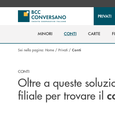
Salta al contenuto principale
PRIVATI
MINORI
CONTI
CARTE
F
MINORI
CONTI
CARTE
F
Sei nella pagina:
Home
/
Privati
/
Conti
CONTI
Oltre a queste soluzio
filiale per trovare il
c