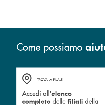
Come possiamo
aiut
Accedi all' elenco completo delle filiali della B
TROVA LA FILIALE
Accedi all'
elenco
delle
della
completo
filiali