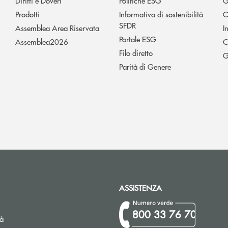
Diritti e Doveri
Politiche ESG
G
Prodotti
Informativa di sostenibilità
O
SFDR
Assemblea Area Riservata
I
Portale ESG
Assemblea2026
C
Filo diretto
G
Parità di Genere
ASSISTENZA
800 33 76 70
tà