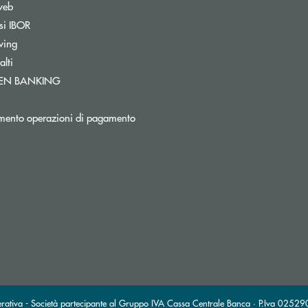
web
si IBOR
wing
lti
Apre una nuova finestra
PEN BANKING
mento operazioni di pagamento
 posta elettronica)
 elettronica)
rativa - Società partecipante al Gruppo IVA Cassa Centrale Banca · P.Iva 02