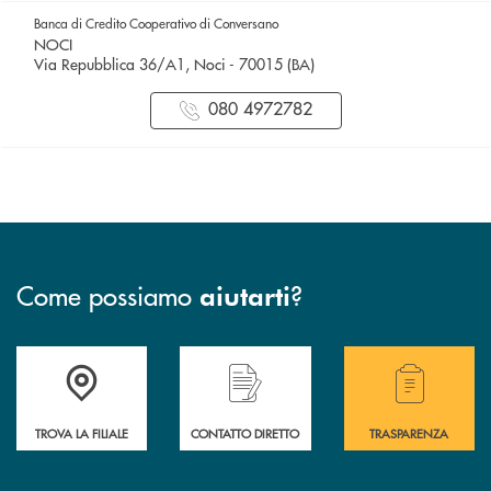
Banca di Credito Cooperativo di Conversano
NOCI
Via Repubblica 36/A1, Noci - 70015 (BA)
080 4972782
Come possiamo
?
aiutarti
Accedi all' elenco completo delle filiali della Bcc.
Hai bisogno di assistenza immediata? Contatta
Hai bisogno di alcuni
TROVA LA FILIALE
CONTATTO DIRETTO
TRASPARENZA