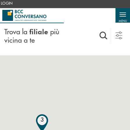
Salta al contenuto principale
LOGIN
MENU
Trova la
più
filiale
vicina a te
3