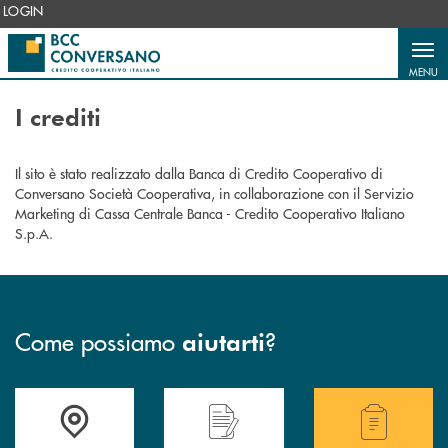
Salta al contenuto principale
LOGIN
MENU
I crediti
Il sito è stato realizzato dalla Banca di Credito Cooperativo di
Conversano Società Cooperativa, in collaborazione con il Servizio
Marketing di Cassa Centrale Banca - Credito Cooperativo Italiano
S.p.A.
Come possiamo
?
aiutarti
Accedi all' elenco completo delle filiali della Bcc.
Hai bisogno di assistenza immediata? Contatta
Hai bisogno di alcuni