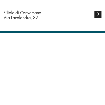
Filiale di Conversano
Via Lacalandra, 32
INBANK
Come possiamo
?
aiutarti
Accedi all' elenco completo delle filiali della Bcc.
Hai bisogno di assistenza immediata? Contatta
Hai bisogno di alcuni
TROVA LA FILIALE
CONTATTO DIRETTO
TRASPARENZA