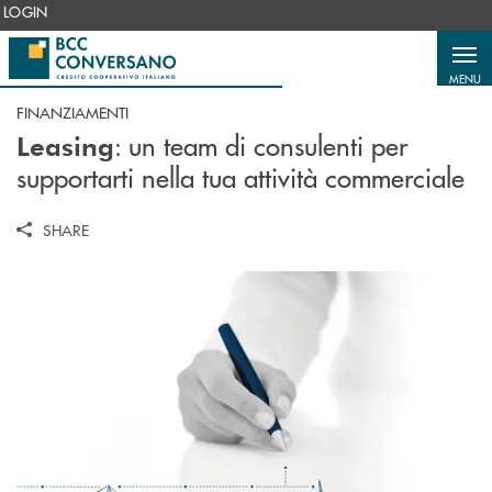
Salta al contenuto principale
LOGIN
MENU
FINANZIAMENTI
: u
n team di consulenti per
Leasing
supportarti nella tua attività commerciale
SHARE