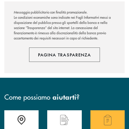
Messaggio pubblicitario con finalità promozionale.
Le condizioni economiche sono indicate nei Fogli Informativi messi a
disposizione del pubblico presso gli sportelli della banca e nella
sezione “Trasparenza” del sito internet.
La concessione del
finanziamento è rimessa alla discrezionalità della banca previo
accertamento dei requisiti necessari in capo al richiedente.
PAGINA TRASPARENZA
Come possiamo
?
aiutarti
Accedi all' elenco completo delle filiali della Bcc.
Hai bisogno di assistenza immediata? Contatta
Hai bisogno di alcuni