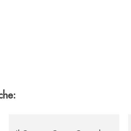
che:
ca-siglano-la-partnership-strategica/
/news/il-gruppo-cassa-centrale-selezionato-in-esclus
/