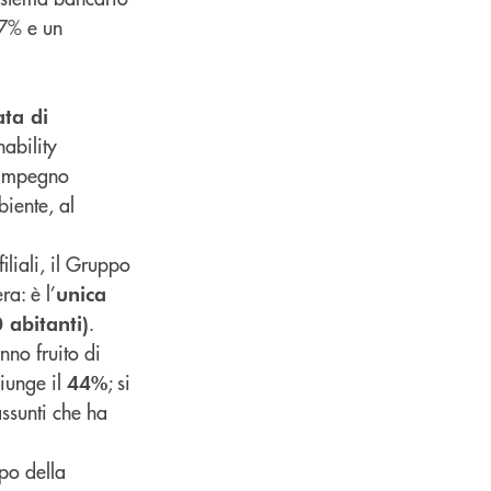
,7% e un
ta di
nability
l’impegno
biente, al
iliali, il Gruppo
ra: è l’
unica
.
 abitanti)
nno fruito di
iunge il
; si
44%
ssunti che ha
po della