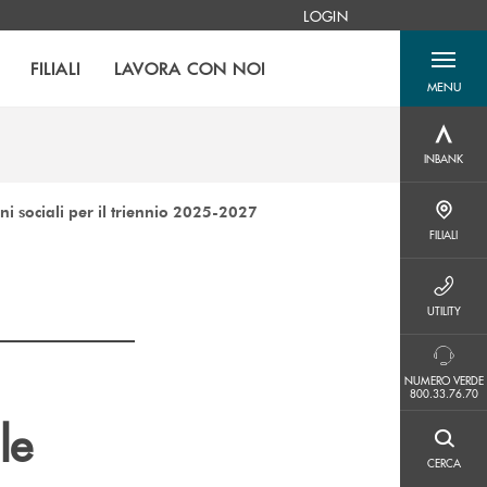
LOGIN
FILIALI
LAVORA CON NOI
MENU
menu destra
INBANK
INBANK
ni sociali per il triennio 2025-2027
FILIALI
FILIALI
UTILITY
UTILITY
NUMERO VERDE 800.33.76.70
NUMERO VERDE
800.33.76.70
le
CERCA
CERCA