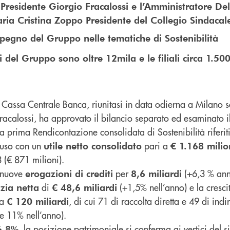
 Presidente Giorgio Fracalossi e l’Amministratore D
ria Cristina Zoppo Presidente del Collegio Sindacal
pegno del Gruppo nelle tematiche di Sostenibilità
i del Gruppo sono oltre 12mila e le filiali circa 1.50
 Cassa Centrale Banca, riunitasi in data odierna a Milano so
racalossi, ha approvato il bilancio separato ed esaminato il
a prima Rendicontazione consolidata di Sostenibilità riferit
hiuso con un
pari a
utile netto consolidato
€ 1.168 milio
 (€ 871 milioni).
e nuove
per
(+6,3 % ann
erogazioni di crediti
8,6 miliardi
di
(+1,5% nell’anno) e la cresci
izia netta
€ 48,6 miliardi
a
, di cui 71 di raccolta diretta e 49 di indir
€ 120 miliardi
 e 11% nell’anno).
, la posizione patrimoniale si conferma ai vertici del 
6,8%