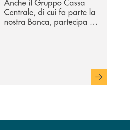
Anche il Gruppo Cassa
Centrale, di cui fa parte la
nostra Banca, partecipa a
EUR.BANK, il progetto di
BANCOMAT sulla
stablecoin in euro e sul
relativo ecosistema