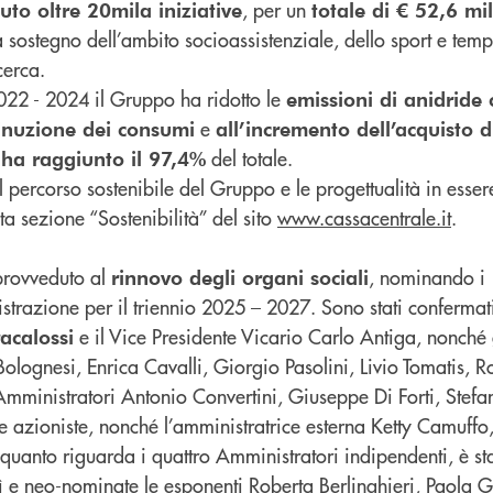
, per un
uto oltre 20mila iniziative
totale di € 52,6 mil
 a sostegno dell’ambito socioassistenziale, dello sport e temp
cerca.
2022 - 2024 il Gruppo ha ridotto le
emissioni di anidride
e
inuzione dei consumi
all’incremento dell’acquisto 
del totale.
e ha raggiunto il 97,4%
el percorso sostenibile del Gruppo e le progettualità in esse
ta sezione “Sostenibilità” del sito
www.cassacentrale.it
.
provveduto al
, nominando i
rinnovo degli organi sociali
trazione per il triennio 2025 – 2027. Sono stati confermati 
e il Vice Presidente Vicario Carlo Antiga, nonché 
acalossi
lognesi, Enrica Cavalli, Giorgio Pasolini, Livio Tomatis, R
ministratori Antonio Convertini, Giuseppe Di Forti, Stefano
e azioniste, nonché l’amministratrice esterna Ketty Camuffo
uanto riguarda i quattro Amministratori indipendenti, è st
ì e neo-nominate le esponenti Roberta Berlinghieri, Paola G