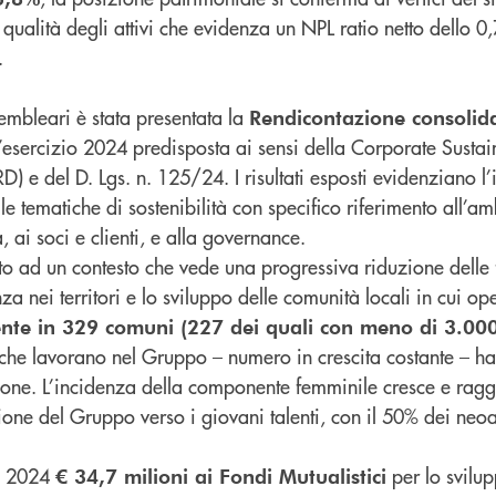
qualità degli attivi che evidenza un NPL ratio netto dello 0
.
embleari è stata presentata la
Rendicontazione consolida
ll’esercizio 2024 predisposta ai sensi della Corporate Sustai
D) e del D. Lgs. n. 125/24. I risultati esposti evidenziano 
e tematiche di sostenibilità con specifico riferimento all’am
 ai soci e clienti, e alla governance.
to ad un contesto che vede una progressiva riduzione delle f
za nei territori e lo sviluppo delle comunità locali in cui ope
ente in 329 comuni (227 dei quali con meno di 3.000
 che lavorano nel Gruppo – numero in crescita costante – ha
one. L’incidenza della componente femminile cresce e ragg
one del Gruppo verso i giovani talenti, con il 50% dei neoa
el 2024
per lo svilup
€ 34,7 milioni ai Fondi Mutualistici