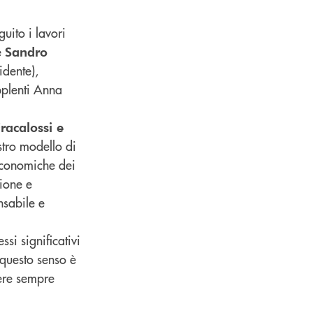
uito i lavori
e
Sandro
idente),
upplenti Anna
Fracalossi e
stro modello di
 economiche dei
ione e
nsabile e
si significativi
 questo senso è
ere sempre