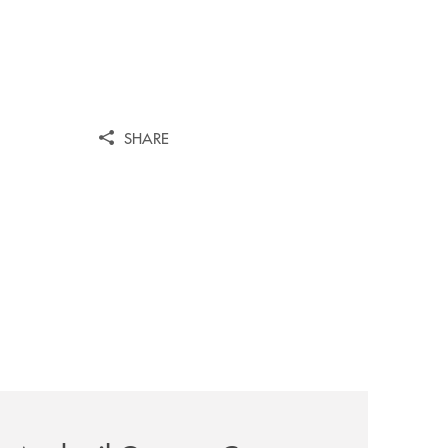
SHARE
iva-per-lacquisto-del-15-di-banca-cambiano-1884/
news/anche-il-gruppo-cassa-centrale-partecipa-a-eurbank-i