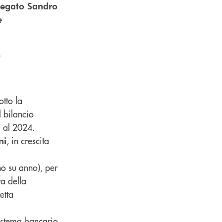
elegato Sandro
e
0
tto la
 bilancio
i al 2024.
, in crescita
ni
o su anno), per
ta della
etta
sistema bancario