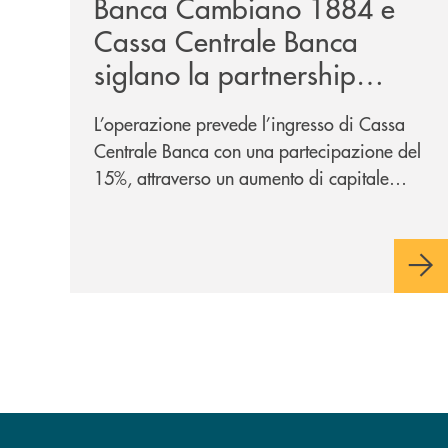
Banca Cambiano 1884 e
Cassa Centrale Banca
siglano la partnership
strategica
L’operazione prevede l’ingresso di Cassa
Centrale Banca con una partecipazione del
15%, attraverso un aumento di capitale
riservato di 40 milioni di euro. Una
partnership industriale strategica, fondata
sulla condivisione di valori comuni e sulla
prossimità ai territori, per ampliare l’offerta
e sostenere nuove opportunità di crescita e
sviluppo.