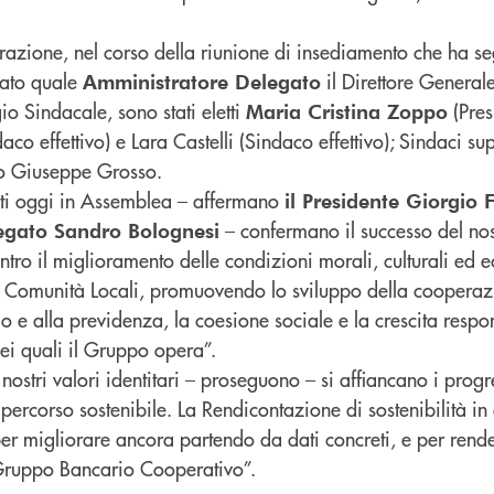
razione, nel corso della riunione di insediamento che ha seg
mato quale
il Direttore General
Amministratore Delegato
gio Sindacale, sono stati eletti
(Pres
Maria Cristina Zoppo
aco effettivo) e Lara Castelli (Sindaco effettivo); Sindaci s
io Giuseppe Grosso.
rtati oggi in Assemblea – affermano
il Presidente Giorgio 
– confermano il successo del no
egato Sandro Bolognesi
entro il miglioramento delle condizioni morali, culturali ed
e Comunità Locali, promuovendo lo sviluppo della cooperaz
o e alla previdenza, la coesione sociale e la crescita respo
 nei quali il Gruppo opera”.
ostri valori identitari – proseguono – si affiancano i progres
percorso sostenibile. La Rendicontazione di sostenibilità in
r migliorare ancora partendo da dati concreti, e per rend
e Gruppo Bancario Cooperativo”.