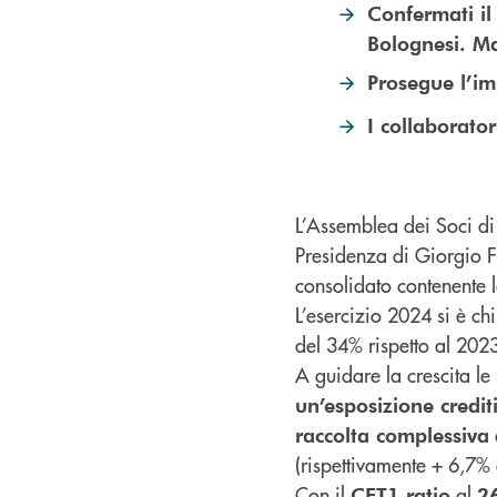
Confermati il
Bolognesi. Ma
Prosegue l’im
I collaborator
L’Assemblea dei Soci di
Presidenza di Giorgio F
consolidato contenente l
L’esercizio 2024 si è c
del 34% rispetto al 2023
A guidare la crescita l
un’esposizione credit
raccolta complessiva
(rispettivamente + 6,7%
Con il
al
CET1 ratio
2