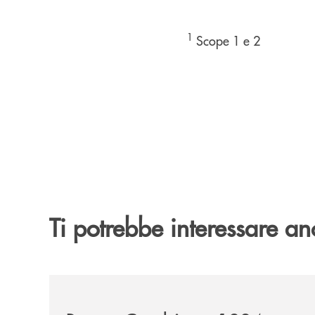
1
Scope 1 e 2
Ti potrebbe interessare an
/news/banca-cambiano-1884-e-cassa-centrale-ban