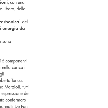
, con una
ioni
o libero, della
1
del
 carbonica
di energia da
re sono
 15 componenti
nella carica il
gli
oberto Tonca.
 Marzioli, tutti
, espressione del
ato confermato
iannotti De Ponti