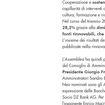
Cooperazione e
sosten
capillarità di interventi
cultura, formazione e ri
Nel corso del triennio 
grazie alla
28,2%
dim
fonti rinnovabili, ch
L’insieme dei risultati d
pubblicate nella rinnova
L’Assemblea ha quindi 
del Consiglio di Amminis
Presidente Giorgio Fr
Amministratori Sandro Bo
Neo-nominati sono gli Am
espressione delle Banch
Socio DZ Bank AG. Per q
l’esponente Enrico Macr