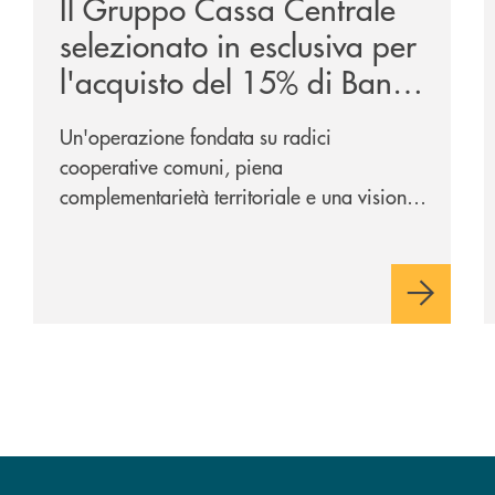
Il Gruppo Cassa Centrale
selezionato in esclusiva per
l'acquisto del 15% di Banca
Cambiano 1884
Un'operazione fondata su radici
cooperative comuni, piena
complementarietà territoriale e una visione
industriale di lungo periodo, nel pieno
rispetto dell'autonomia di Banca
Cambiano. Nei prossimi giorni verrà
avviato il periodo di negoziazione
esclusiva per la finalizzazione
dell’operazione.