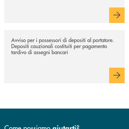
/news/avviso-per-i-possessori-di-depositi-al-portatore-29-giugno-2022
Avviso per i possessori di depositi al portatore.
Depositi cauzionali costituiti per pagamento
tardivo di assegni bancari
Come possiamo
?
aiutarti