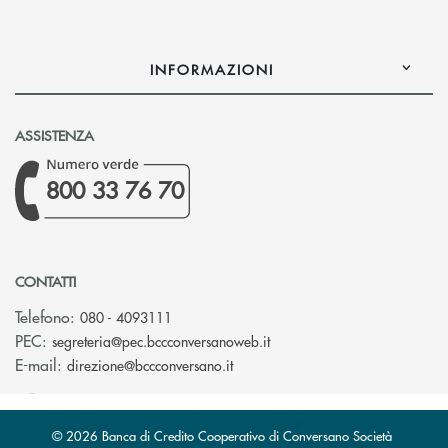
INFORMAZIONI
ASSISTENZA
800 33 76 70
CONTATTI
Telefono:
080 - 4093111
(si apre l’app di posta ele
PEC:
segreteria@pec.bccconversanoweb.it
(si apre l’app di posta elettroni
E-mail:
direzione@bccconversano.it
© 2026 Banca di Credito Cooperativo di Conversano Società