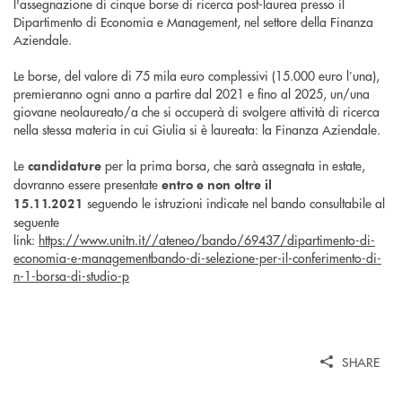
l'assegnazione di cinque borse di ricerca post-laurea presso il
Dipartimento di Economia e Management, nel settore della Finanza
Aziendale.
Le borse, del valore di 75 mila euro complessivi (15.000 euro l’una),
premieranno ogni anno a partire dal 2021 e fino al 2025, un/una
giovane neolaureato/a che si occuperà di svolgere attività di ricerca
nella stessa materia in cui Giulia si è laureata: la Finanza Aziendale.
Le
per la prima borsa, che sarà assegnata in estate,
candidature
dovranno essere presentate
entro e non oltre il
seguendo le istruzioni indicate nel bando consultabile al
15.11.2021
seguente
link:
https://www.unitn.it//ateneo/bando/69437/dipartimento-di-
economia-e-managementbando-di-selezione-per-il-conferimento-di-
n-1-borsa-di-studio-p
SHARE