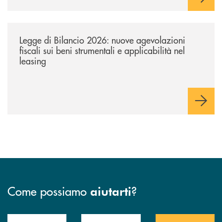
/news/legge-di-bilancio-2026-nuove-agevolazioni-fiscali-sui-beni-strume
Legge di Bilancio 2026: nuove agevolazioni
fiscali sui beni strumentali e applicabilità nel
leasing
Come possiamo
?
aiutarti