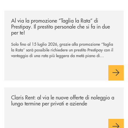
/news/al-via-la-promozione-taglia-la-rata-di-prestipay-il-prestito-perso
Al via la promozione “Taglia la Rata” di
Prestipay. Il prestito personale che si fa in due
per te!
Solo fino al 15 luglio 2026, grazie alla promozione “Taglia
la Rata” sarà possibile richiedere un prestito Prestipay con il
vantaggio di una rata più leggera da metà piano di
rimborso.
/news/claris-rent-al-via-le-nuove-offerte-di-noleggio-a-lungo-termine-p
Claris Rent: al via le nuove offerte di noleggio a
lungo termine per privati e aziende