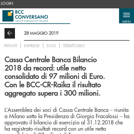
Salta al contenuto principale
LOGIN
MENU
28 MAGGIO 2019
PRIVATI
IMPRESE
SOCI
TERRITORIO
Cassa Centrale Banca Bilancio
2018 da record: utile netto
consolidato di 97 milioni di Euro.
Con le BCC-CR-Raika il risultato
aggregato supera i 300 milioni.
L’Assemblea dei soci di Cassa Centrale Banca – riunita
a Milano sotto la Presidenza di Giorgio Fracalossi – ha
approvato il bilancio di esercizio al 31.12.2018 che
ha registrato risultati record con un utile netto