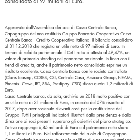
consolidato di 97 milioni di Euro.
Approvato dall'Assemblea dei soci di Cassa Centrale Banca,
Capogruppo del neo costituito Gruppo Bancario Cooperativo Cassa
Centrale Banca - Credito Cooperativo Italiano, il bilancio consolidato
al 31.12.2018 che registra un utile netto di 97 milioni di Euro. In
termini di solidità patrimoniale il Cet1 ratio si attesta al 49,47%, un
valore di primario standing nel panorama nazionale. In linea con il
trend di crescita, anche il patrimonio netto consolidato esprime un
risultato eccellente. Cassa Centrale Banca con le società controllate
(Claris Leasing, CCRES, CSI, Centrale Casa, Assicura Group, NEAM,
Phoenix, Cesve, IBT, SBA, Prestipay, CSD) sfiora quota 1,2 miliardi di
Euro.
Cassa Centrale Banca, da sola, archivia un 2018 molto positivo con
un utile netto di 31 milioni di Euro, in crescita del 57% rispetto al
2017, dopo aver sostenuto rilevanti costi per la costituzione del
Gruppo. Tutti i principali indicatori illustrati dalla presidenza e dalla
direzione ai soci presenti superano gli obiettivi del piano strategico.
L’attivo raggiunge 6,85 miliardi di Euro e il patrimonio netto sfiora
1,1 miliardi di Euro. Nel rafforzamento del ruolo di Capogruppo
Cassa Centrale ha proseguito con la politica di rigorosa valutazione