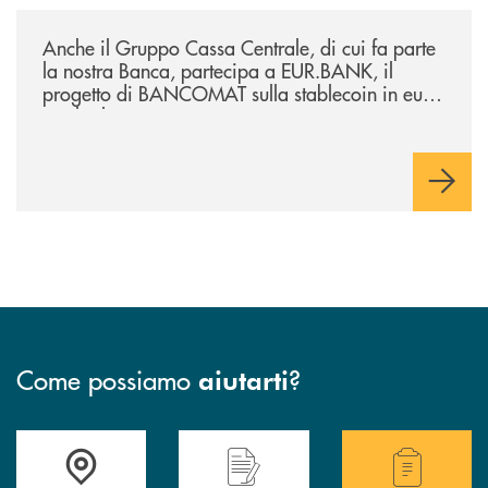
/news/anche-il-gruppo-cassa-centrale-partecipa-a-eurbank-il-progetto-d
Anche il Gruppo Cassa Centrale, di cui fa parte
la nostra Banca, partecipa a EUR.BANK, il
progetto di BANCOMAT sulla stablecoin in euro
e sul relativo ecosistema
Come possiamo
?
aiutarti
Accedi all' elenco completo delle filiali della Bcc.
Hai bisogno di assistenza immediata? Contatta
Hai bisogno di alcuni