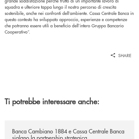
grande soddisfazione perché frutto di un importante lavoro di
squadra e ulteriore tappa lungo il nostro percorso di crescita
sostenibile, anche nei confronti dell’ambiente. Cassa Centrale Banca in
questo contesto ha sviluppato approccio, esperienze e competenze
che potranno essere utili a beneficio dell’intero Gruppo Bancario
Cooperativo”.
SHARE
Ti potrebbe interessare anche:
/news/banca-cambiano-1884-e-cassa-centrale-banca-siglano-la-partner
Banca Cambiano 1884 e Cassa Centrale Banca
siglano la partnership strategica