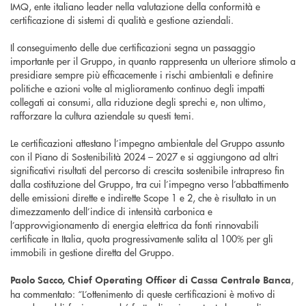
IMQ, ente italiano leader nella valutazione della conformità e
certificazione di sistemi di qualità e gestione aziendali.
Il conseguimento delle due certificazioni segna un passaggio
importante per il Gruppo, in quanto rappresenta un ulteriore stimolo a
presidiare sempre più efficacemente i rischi ambientali e definire
politiche e azioni volte al miglioramento continuo degli impatti
collegati ai consumi, alla riduzione degli sprechi e, non ultimo,
rafforzare la cultura aziendale su questi temi.
Le certificazioni attestano l’impegno ambientale del Gruppo assunto
con il Piano di Sostenibilità 2024 – 2027 e si aggiungono ad altri
significativi risultati del percorso di crescita sostenibile intrapreso fin
dalla costituzione del Gruppo, tra cui l’impegno verso l’abbattimento
delle emissioni dirette e indirette Scope 1 e 2, che è risultato in un
dimezzamento dell’indice di intensità carbonica e
l’approvvigionamento di energia elettrica da fonti rinnovabili
certificate in Italia, quota progressivamente salita al 100% per gli
immobili in gestione diretta del Gruppo.
,
Paolo Sacco, Chief Operating Officer di Cassa Centrale Banca
ha commentato: “L’ottenimento di queste certificazioni è motivo di