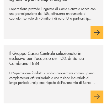
L’operazione prevede l’ingresso di Cassa Centrale Banca con
una partecipazione del 15%, attraverso un aumento di
capitale riservato di 40 milioni di euro. Una partnership
industriale strategica, fondata sulla condivisione di valori
comuni e sulla prossimità ai territori, per ampliare l’offerta e
sostenere nuove opportunità di crescita e sviluppo.
/news/il-gruppo-cassa-centrale-selezionato-in-esclusiva-per-lacquisto
Il Gruppo Cassa Centrale selezionato in
esclusiva per l'acquisto del 15% di Banca
Cambiano 1884
Un'operazione fondata su radici cooperative comuni, piena
complementarietà territoriale e una visione industriale di
lungo periodo, nel pieno rispetto dell'autonomia di Banca
Cambiano. Nei prossimi giorni verrà avviato il periodo di
negoziazione esclusiva per la finalizzazione dell’operazione.