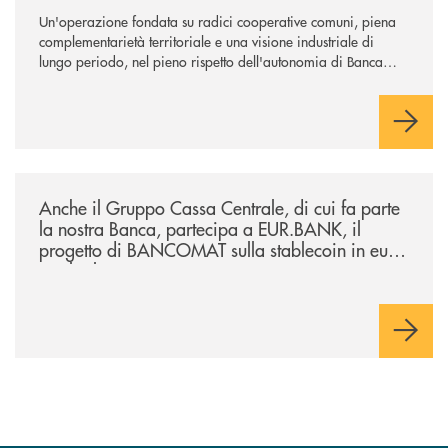
Un'operazione fondata su radici cooperative comuni, piena
complementarietà territoriale e una visione industriale di
lungo periodo, nel pieno rispetto dell'autonomia di Banca
Cambiano. Nei prossimi giorni verrà avviato il periodo di
negoziazione esclusiva per la finalizzazione dell’operazione.
/news/anche-il-gruppo-cassa-centrale-partecipa-a-eurbank-il-progetto-d
Anche il Gruppo Cassa Centrale, di cui fa parte
la nostra Banca, partecipa a EUR.BANK, il
progetto di BANCOMAT sulla stablecoin in euro
e sul relativo ecosistema