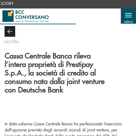
Salta al contenuto principale
LOGIN
MENU
NOVITÀ
Cassa Centrale Banca rileva
l’intera proprietà di Prestipay
S.p.A., la società di credito al
consumo nata dalla joint venture
con Deutsche Bank
In data odierna Cassa Centrale Banca ha perfezionato l’esercizio
dell’opzione prevista dagli accordi iniziali di joint venture, per
l’acquisto da Deutsche Bank della quota azionaria del 40% del