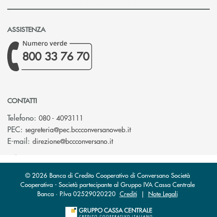
ASSISTENZA
800 33 76 70
CONTATTI
Telefono:
080 - 4093111
(si apre l’app di posta ele
PEC:
segreteria@pec.bccconversanoweb.it
(si apre l’app di posta elettroni
E-mail:
direzione@bccconversano.it
© 2026 Banca di Credito Cooperativo di Conversano Società
Cooperativa - Società partecipante al Gruppo IVA Cassa Centrale
Banca · P.Iva 02529020220
Crediti
|
Note Legali