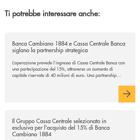
Ti potrebbe interessare anche:
/news/banca-cambiano-1884-e-cassa-centrale-banca-siglano-la-partner
Banca Cambiano 1884 e Cassa Centrale Banca
siglano la partnership strategica
L’operazione prevede l’ingresso di Cassa Centrale Banca con
una partecipazione del 15%, attraverso un aumento di
capitale riservato di 40 milioni di euro. Una partnership
industriale strategica, fondata sulla condivisione di valori
comuni e sulla prossimità ai territori, per ampliare l’offerta e
sostenere nuove opportunità di crescita e sviluppo.
/news/il-gruppo-cassa-centrale-selezionato-in-esclusiva-per-lacquisto
Il Gruppo Cassa Centrale selezionato in
esclusiva per l'acquisto del 15% di Banca
Cambiano 1884