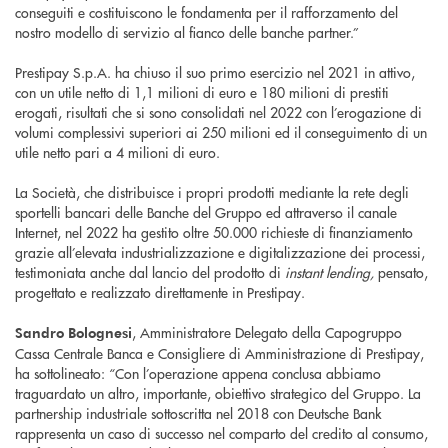
conseguiti e costituiscono le fondamenta per il rafforzamento del
nostro modello di servizio al fianco delle banche partner.”
Prestipay S.p.A. ha chiuso il suo primo esercizio nel 2021 in attivo,
con un utile netto di 1,1 milioni di euro e 180 milioni di prestiti
erogati, risultati che si sono consolidati nel 2022 con l’erogazione di
volumi complessivi superiori ai 250 milioni ed il conseguimento di un
utile netto pari a 4 milioni di euro.
La Società, che distribuisce i propri prodotti mediante la rete degli
sportelli bancari delle Banche del Gruppo ed attraverso il canale
Internet, nel 2022 ha gestito oltre 50.000 richieste di finanziamento
grazie all’elevata industrializzazione e digitalizzazione dei processi,
testimoniata anche dal lancio del prodotto di
instant lending,
pensato,
progettato e realizzato direttamente in Prestipay.
, Amministratore Delegato della Capogruppo
Sandro Bolognesi
Cassa Centrale Banca e Consigliere di Amministrazione di Prestipay,
ha sottolineato: “Con l’operazione appena conclusa abbiamo
traguardato un altro, importante, obiettivo strategico del Gruppo. La
partnership industriale sottoscritta nel 2018 con Deutsche Bank
rappresenta un caso di successo nel comparto del credito al consumo,