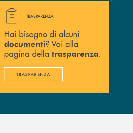
Hai bisogno di alcuni documenti ? Vai alla pagina della 
TRASPARENZA
Hai bisogno di alcuni
? Vai alla
documenti
pagina della
.
trasparenza
TRASPARENZA