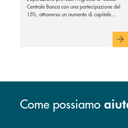
Centrale Banca con una partecipazione del
15%, attraverso un aumento di capitale
riservato di 40 milioni di euro. Una
partnership industriale strategica, fondata
sulla condivisione di valori comuni e sulla
prossimità ai territori, per ampliare l’offerta
e sostenere nuove opportunità di crescita e
sviluppo.
Come possiamo
aiut