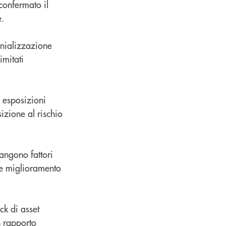
confermato il
e.
onializzazione
imitati
e esposizioni
sizione al rischio
mangono fattori
te miglioramento
ck di asset
n rapporto