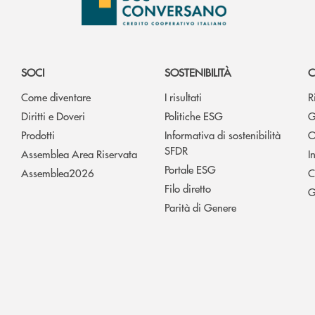
SOCI
SOSTENIBILITÀ
C
Come diventare
I risultati
R
Diritti e Doveri
Politiche ESG
G
Prodotti
Informativa di sostenibilità
O
SFDR
Assemblea Area Riservata
I
Portale ESG
Assemblea2026
C
Filo diretto
G
Parità di Genere