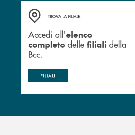
Accedi all' elenco completo delle filiali della B
TROVA LA FILIALE
Accedi all'
elenco
delle
della
completo
filiali
Bcc.
FILIALI