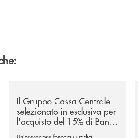
che:
ca-siglano-la-partnership-strategica/
/news/il-gruppo-cassa-centrale-selezionato-in-esclus
/
Il Gruppo Cassa Centrale
selezionato in esclusiva per
l'acquisto del 15% di Banca
Cambiano 1884
Un'operazione fondata su radici