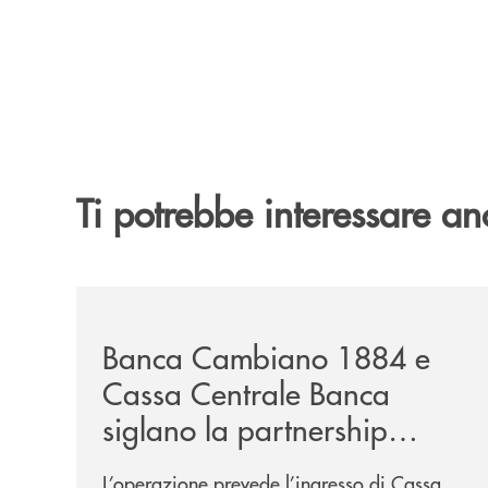
Ti potrebbe interessare an
/news/banca-cambiano-1884-e-cassa-centrale-ban
Banca Cambiano 1884 e
Cassa Centrale Banca
siglano la partnership
strategica
L’operazione prevede l’ingresso di Cassa