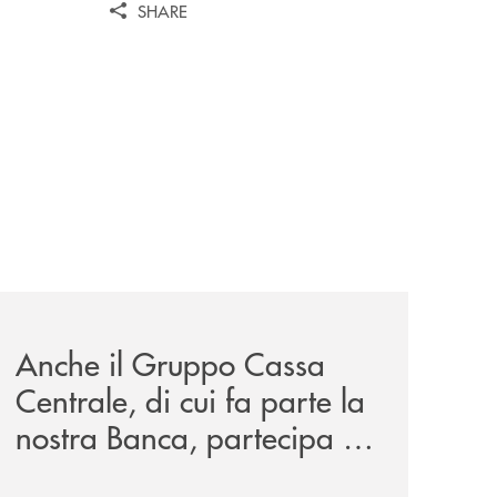
SHARE
iva-per-lacquisto-del-15-di-banca-cambiano-1884/
news/anche-il-gruppo-cassa-centrale-partecipa-a-eurbank-i
Anche il Gruppo Cassa
Centrale, di cui fa parte la
nostra Banca, partecipa a
EUR.BANK, il progetto di