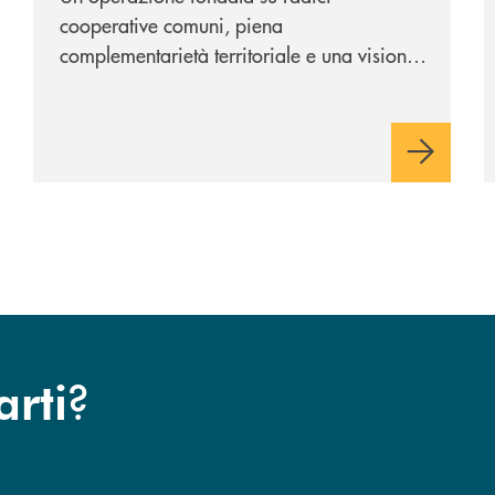
cooperative comuni, piena
complementarietà territoriale e una visione
industriale di lungo periodo, nel pieno
rispetto dell'autonomia di Banca
Cambiano. Nei prossimi giorni verrà
avviato il periodo di negoziazione
esclusiva per la finalizzazione
dell’operazione.
?
arti