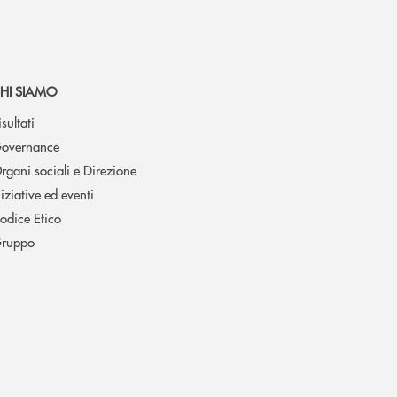
HI SIAMO
isultati
overnance
rgani sociali e Direzione
niziative ed eventi
odice Etico
ruppo