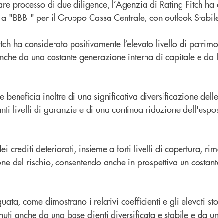
re processo di due diligence, l’Agenzia di Rating Fitch ha 
 a "BBB-" per il Gruppo Cassa Centrale, con outlook Stabil
tch ha considerato positivamente l’elevato livello di patrim
nche da una costante generazione interna di capitale e da l
 beneficia inoltre di una significativa diversificazione dell
nti livelli di garanzie e di una continua riduzione dell'espo
ei crediti deteriorati, insieme a forti livelli di copertura, ri
ione del rischio, consentendo anche in prospettiva un costan
ata, come dimostrano i relativi coefficienti e gli elevati sto
enuti anche da una base clienti diversificata e stabile e da u