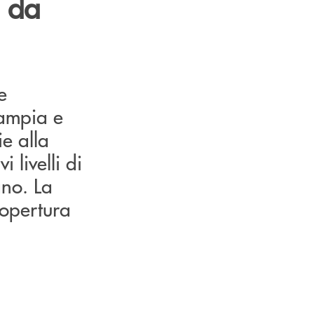
' da
e
 ampia e
ie alla
i livelli di
ano. La
 copertura