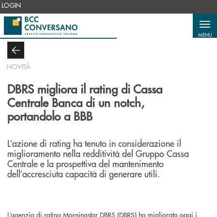
Salta al contenuto principale
LOGIN
MENU
NOVITÀ
DBRS migliora il rating di Cassa
Centrale Banca di un notch,
portandolo a BBB
L’azione di rating ha tenuto in considerazione il
miglioramento nella redditività del Gruppo Cassa
Centrale e la prospettiva del mantenimento
dell’accresciuta capacità di generare utili.
L’agenzia di rating Morningstar DBRS (DBRS) ha migliorato oggi i