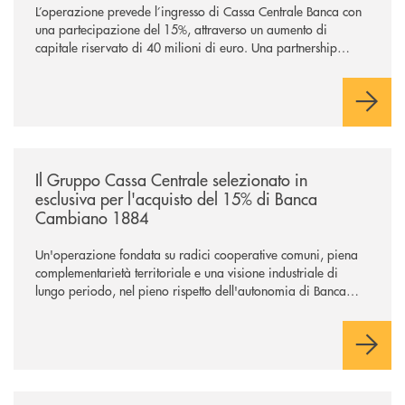
L’operazione prevede l’ingresso di Cassa Centrale Banca con
una partecipazione del 15%, attraverso un aumento di
capitale riservato di 40 milioni di euro. Una partnership
industriale strategica, fondata sulla condivisione di valori
comuni e sulla prossimità ai territori, per ampliare l’offerta e
sostenere nuove opportunità di crescita e sviluppo.
/news/il-gruppo-cassa-centrale-selezionato-in-esclusiva-per-lacquisto
Il Gruppo Cassa Centrale selezionato in
esclusiva per l'acquisto del 15% di Banca
Cambiano 1884
Un'operazione fondata su radici cooperative comuni, piena
complementarietà territoriale e una visione industriale di
lungo periodo, nel pieno rispetto dell'autonomia di Banca
Cambiano. Nei prossimi giorni verrà avviato il periodo di
negoziazione esclusiva per la finalizzazione dell’operazione.
/news/anche-il-gruppo-cassa-centrale-partecipa-a-eurbank-il-progetto-d