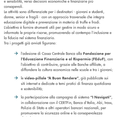
e sensibilità, verso decisioni economiche e finanziarie più
consapevoli.
Le attività sono differenziate per i destinatari - giovani e studenti,
donne, senior e fragili - con un approccio trasversale che integra
educazione digitale e prevenzione in materia di truffe e frodi.
L’obiettivo è fornire strumenti utili per gestire in modo sicuro e
informato le proprie risorse, promuovendo al contempo l’inclusione e
la fiducia nel sistema finanziario.
Tra i progetti già avviati figurano:
l’adesione di Cassa Centrale Banca alla
Fondazione per
, con
l’Educazione Finanziaria e al Risparmio (FEduF)
l’obiettivo di contribuire, grazie alle Banche affiliate, a
diffondere la cultura economica nelle scuole e tra i giovani;
le
, già pubblicate sui
video-pillole “A Buon Rendere”
siti internet e dedicate a temi pratici di finanza quotidiana
e sostenibilità;
la partecipazione alla campagna di sistema
,
“I Navigati”
in collaborazione con il CERTFin, Banca d’Italia, Abi, Ivass,
Polizia di Stato e altri operatori bancari nazionali, per
promuovere la sicurezza online e la consapevolezza