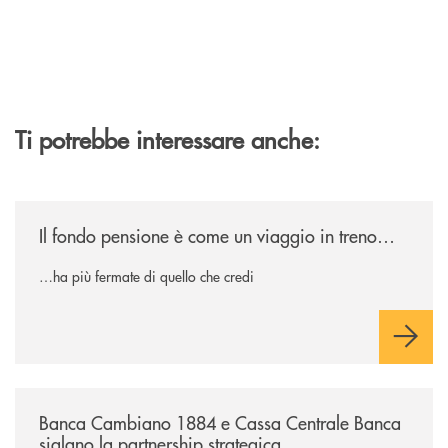
Ti potrebbe interessare anche:
/news/il-fondo-pensione-e-come-un-viaggio-in-treno/
Il fondo pensione è come un viaggio in treno…
…ha più fermate di quello che credi
/news/banca-cambiano-1884-e-cassa-centrale-banca-siglano-la-partner
Banca Cambiano 1884 e Cassa Centrale Banca
siglano la partnership strategica