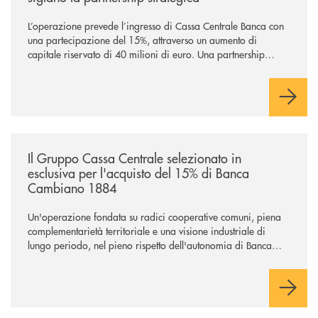
L’operazione prevede l’ingresso di Cassa Centrale Banca con
una partecipazione del 15%, attraverso un aumento di
capitale riservato di 40 milioni di euro. Una partnership
industriale strategica, fondata sulla condivisione di valori
comuni e sulla prossimità ai territori, per ampliare l’offerta e
sostenere nuove opportunità di crescita e sviluppo.
/news/il-gruppo-cassa-centrale-selezionato-in-esclusiva-per-lacquisto
Il Gruppo Cassa Centrale selezionato in
esclusiva per l'acquisto del 15% di Banca
Cambiano 1884
Un'operazione fondata su radici cooperative comuni, piena
complementarietà territoriale e una visione industriale di
lungo periodo, nel pieno rispetto dell'autonomia di Banca
Cambiano. Nei prossimi giorni verrà avviato il periodo di
negoziazione esclusiva per la finalizzazione dell’operazione.