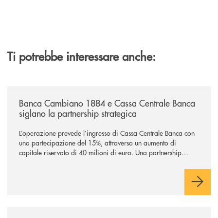
Ti potrebbe interessare anche:
/news/banca-cambiano-1884-e-cassa-centrale-banca-siglano-la-partner
Banca Cambiano 1884 e Cassa Centrale Banca
siglano la partnership strategica
L’operazione prevede l’ingresso di Cassa Centrale Banca con
una partecipazione del 15%, attraverso un aumento di
capitale riservato di 40 milioni di euro. Una partnership
industriale strategica, fondata sulla condivisione di valori
comuni e sulla prossimità ai territori, per ampliare l’offerta e
sostenere nuove opportunità di crescita e sviluppo.
/news/il-gruppo-cassa-centrale-selezionato-in-esclusiva-per-lacquisto