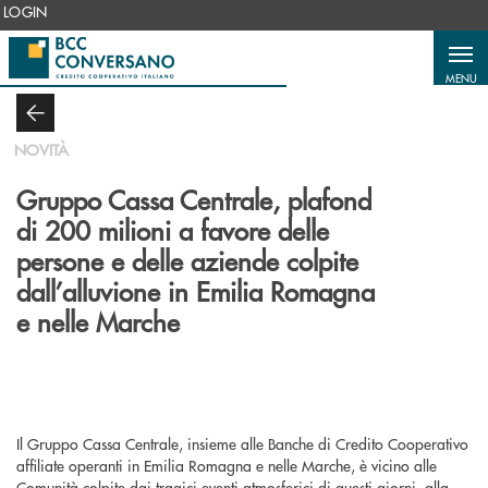
Salta al contenuto principale
LOGIN
MENU
NOVITÀ
Gruppo Cassa Centrale, plafond
di 200 milioni a favore delle
persone e delle aziende colpite
dall’alluvione in Emilia Romagna
e nelle Marche
Il Gruppo Cassa Centrale, insieme alle Banche di Credito Cooperativo
affiliate operanti in Emilia Romagna e nelle Marche, è vicino alle
Comunità colpite dai tragici eventi atmosferici di questi giorni, alla