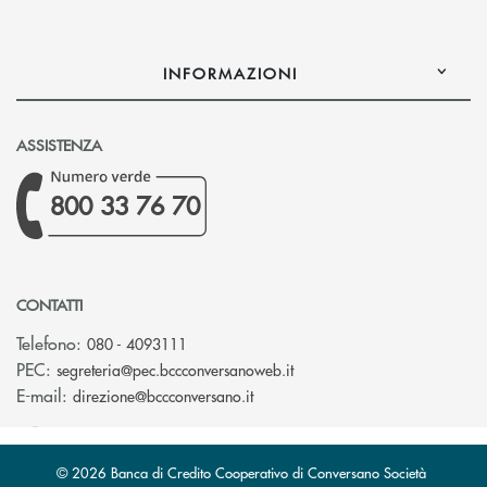
INFORMAZIONI
ASSISTENZA
800 33 76 70
CONTATTI
Telefono:
080 - 4093111
(si apre l’app di posta ele
PEC:
segreteria@pec.bccconversanoweb.it
(si apre l’app di posta elettroni
E-mail:
direzione@bccconversano.it
© 2026 Banca di Credito Cooperativo di Conversano Società