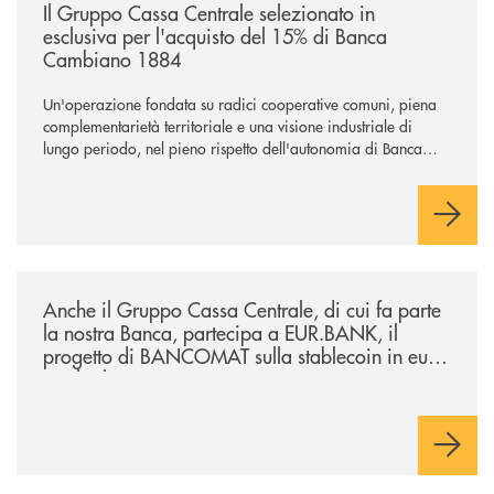
Il Gruppo Cassa Centrale selezionato in
esclusiva per l'acquisto del 15% di Banca
Cambiano 1884
Un'operazione fondata su radici cooperative comuni, piena
complementarietà territoriale e una visione industriale di
lungo periodo, nel pieno rispetto dell'autonomia di Banca
Cambiano. Nei prossimi giorni verrà avviato il periodo di
negoziazione esclusiva per la finalizzazione dell’operazione.
/news/anche-il-gruppo-cassa-centrale-partecipa-a-eurbank-il-progetto-d
Anche il Gruppo Cassa Centrale, di cui fa parte
la nostra Banca, partecipa a EUR.BANK, il
progetto di BANCOMAT sulla stablecoin in euro
e sul relativo ecosistema