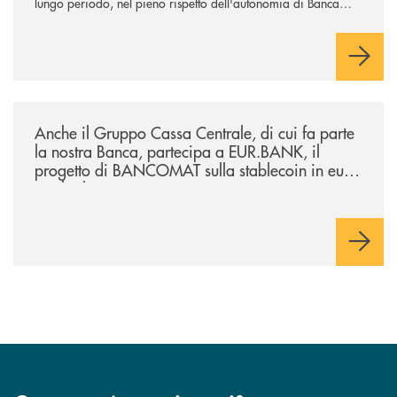
lungo periodo, nel pieno rispetto dell'autonomia di Banca
Cambiano. Nei prossimi giorni verrà avviato il periodo di
negoziazione esclusiva per la finalizzazione dell’operazione.
/news/anche-il-gruppo-cassa-centrale-partecipa-a-eurbank-il-progetto-d
Anche il Gruppo Cassa Centrale, di cui fa parte
la nostra Banca, partecipa a EUR.BANK, il
progetto di BANCOMAT sulla stablecoin in euro
e sul relativo ecosistema