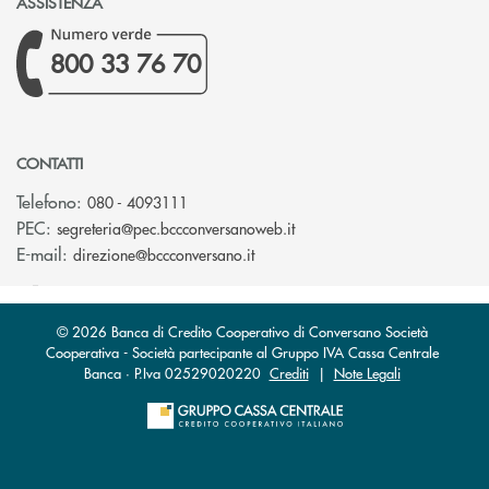
ASSISTENZA
800 33 76 70
CONTATTI
Telefono:
080 - 4093111
(si apre l’app di posta ele
PEC:
segreteria@pec.bccconversanoweb.it
(si apre l’app di posta elettroni
E-mail:
direzione@bccconversano.it
© 2026 Banca di Credito Cooperativo di Conversano Società
Cooperativa - Società partecipante al Gruppo IVA Cassa Centrale
Banca · P.Iva 02529020220
Crediti
|
Note Legali