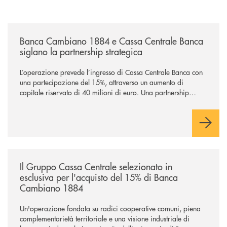
/news/banca-cambiano-1884-e-cassa-centrale-banca-siglano-la-partner
Banca Cambiano 1884 e Cassa Centrale Banca
siglano la partnership strategica
L’operazione prevede l’ingresso di Cassa Centrale Banca con
una partecipazione del 15%, attraverso un aumento di
capitale riservato di 40 milioni di euro. Una partnership
industriale strategica, fondata sulla condivisione di valori
comuni e sulla prossimità ai territori, per ampliare l’offerta e
sostenere nuove opportunità di crescita e sviluppo.
/news/il-gruppo-cassa-centrale-selezionato-in-esclusiva-per-lacquisto
Il Gruppo Cassa Centrale selezionato in
esclusiva per l'acquisto del 15% di Banca
Cambiano 1884
Un'operazione fondata su radici cooperative comuni, piena
complementarietà territoriale e una visione industriale di