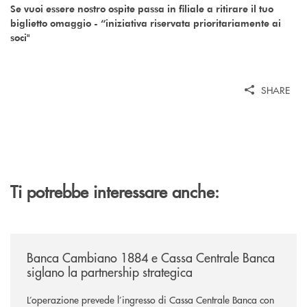
Se vuoi essere nostro ospite passa in filiale a ritirare il tuo
biglietto omaggio - “iniziativa riservata prioritariamente ai
soci"
SHARE
Ti potrebbe interessare anche:
/news/banca-cambiano-1884-e-cassa-centrale-banca-siglano-la-partner
Banca Cambiano 1884 e Cassa Centrale Banca
siglano la partnership strategica
L’operazione prevede l’ingresso di Cassa Centrale Banca con