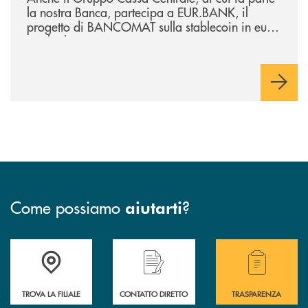
la nostra Banca, partecipa a EUR.BANK, il
progetto di BANCOMAT sulla stablecoin in euro
e sul relativo ecosistema
Come possiamo
?
aiutarti
Accedi all' elenco completo delle filiali della Bcc.
Hai bisogno di assistenza immediata? Contatta
Hai bisogno di alcuni
TROVA LA FILIALE
CONTATTO DIRETTO
TRASPARENZA