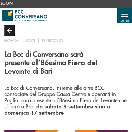
Salta al contenuto principale
LOGIN
MENU
NOVITÀ
SOCI
TERRITORIO
La Bcc di Conversano sarà
presente all’86esima
Fiera del
di Bari
Levante
La Bcc di Conversano, insieme alle altre BCC
consociate del Gruppo Cassa Centrale operanti in
Puglia, sarà presente all’86esima Fiera del Levante che
si terrà a Bari
da sabato 9 settembre sino a
domenica 17 settembre