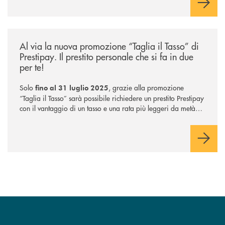
/news/taglia-il-tasso-di-prestipay/
Al via la nuova promozione “Taglia il Tasso” di
Prestipay. Il prestito personale che si fa in due
per te!
Solo
, grazie alla promozione
fino al 31 luglio 2025
“Taglia il Tasso” sarà possibile richiedere un prestito Prestipay
con il vantaggio di un tasso e una rata più leggeri da metà
piano di rimborso.