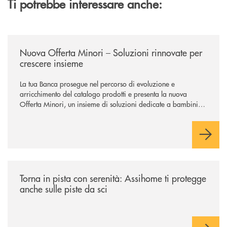
Ti potrebbe interessare anche:
/news/nuova-offerta-minori-soluzioni-rinnovate-per-crescere-insieme/
Nuova Offerta Minori – Soluzioni rinnovate per
crescere insieme
La tua Banca prosegue nel percorso di evoluzione e
arricchimento del catalogo prodotti e presenta la nuova
Offerta Minori, un insieme di soluzioni dedicate a bambini e
ragazzi da 0 a 18 anni, pensate per supportarli nello
sviluppo di una relazione consapevole con il denaro, sempre
con la guida dei genitori e della banca.
/news/torna-in-pista-con-serenita-assihome-ti-protegge-anche-sulle-pist
Torna in pista con serenità: Assihome ti protegge
anche sulle piste da sci