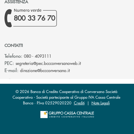
ASSISTENZA
800 33 76 70
CONTATTI
Telefono:
080 - 4093111
(si apre l’app di posta ele
PEC:
segreteria@pec.bccconversanoweb.it
(si apre l’app di posta elettroni
E-mail:
direzione@bccconversano.it
© 2026 Banca di Credito Cooperativo di Conversano Società
Cooperativa - Società partecipante al Gruppo IVA Cassa Centrale
Banca · P.Iva 02529020220
Crediti
|
Note Legali