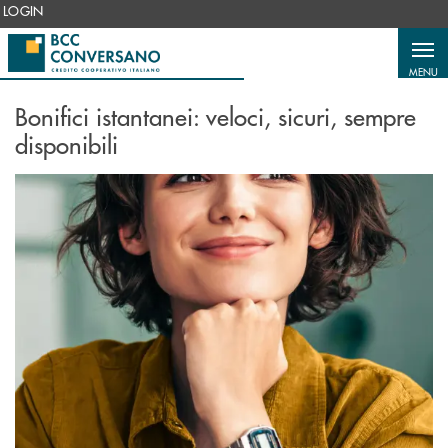
Salta al contenuto principale
LOGIN
MENU
Bonifici istantanei: veloci, sicuri, sempre
disponibili